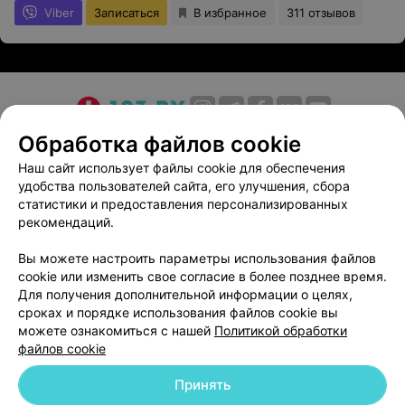
Viber
Записаться
В избранное
311 отзывов
О проекте
Новости проекта
Размещение рекламы
Обработка файлов cookie
Медицинский маркетинг
Публичный договор
Наш сайт использует файлы cookie для обеспечения
удобства пользователей сайта, его улучшения, сбора
Пользовательское соглашение
Способы оплаты
статистики и предоставления персонализированных
Вакансии
Партнеры
рекомендаций.
Написать руководителю 103.by
Вы можете настроить параметры использования файлов
Написать в поддержку
cookie или изменить свое согласие в более позднее время.
Персональные настройки cookie
Для получения дополнительной информации о целях,
сроках и порядке использования файлов cookie вы
Обработка персональных данных
можете ознакомиться с нашей
Политикой обработки
файлов cookie
Принять